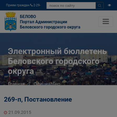
Прием граждан
2-29-
04
БЕЛОВО
Портал Администрации
Беловского городского округа
Электронный бюллетень
Беловского городского
округа
Главная
Официально
Электронный бюллетень Беловского
городского округа
269-п, Постановление
21.09.2015