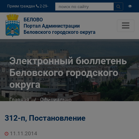
Прием граждан
2-29-
04
БЕЛОВО
Портал Администрации
Беловского городского округа
Электронный бюллетень
Беловского городского
округа
Главная
Официально
Электронный бюллетень Беловского
городского округа
312-п, Постановление
11.11.2014