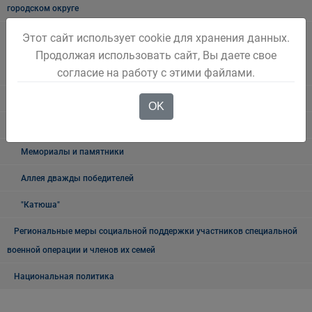
городском округе
Наблюдательная комиссия по социальной адаптации лиц,
Этот сайт использует cookie для хранения данных.
освободившихся из мест лишения свободы Беловского городского
Продолжая использовать сайт, Вы даете свое
согласие на работу с этими файлами.
округа
Книга памяти
OK
9 мая
Мемориалы и памятники
Аллея дважды победителей
"Катюша"
Региональные меры социальной поддержки участников специальной
военной операции и членов их семей
Национальная политика