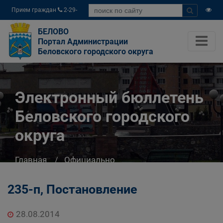
Прием граждан
2-29-
04
БЕЛОВО
Портал Администрации
Беловского городского округа
Электронный бюллетень
Беловского городского
округа
Главная
Официально
Электронный бюллетень Беловского
городского округа
235-п, Постановление
28.08.2014