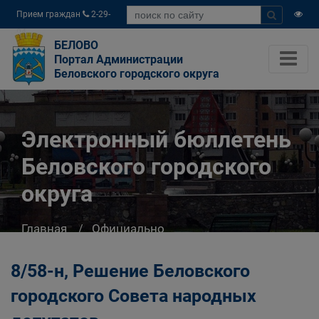
Прием граждан
2-29-
04
БЕЛОВО
Портал Администрации
Беловского городского округа
Электронный бюллетень
Беловского городского
округа
Главная
Официально
Электронный бюллетень Беловского
городского округа
8/58-н, Решение Беловского
городского Совета народных