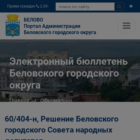
Прием граждан
2-29-
04
БЕЛОВО
Портал Администрации
Беловского городского округа
Электронный бюллетень
Беловского городского
округа
Главная
Официально
Электронный бюллетень Беловского
городского округа
60/404-н, Решение Беловского
городского Совета народных