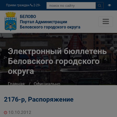
Прием граждан
2-29-
04
БЕЛОВО
Портал Администрации
Беловского городского округа
Электронный бюллетень
Беловского городского
округа
Главная
Официально
Электронный бюллетень Беловского
городского округа
2176-р, Распоряжение
10.10.2012