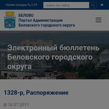
Прием граждан
2-29-
04
БЕЛОВО
Портал Администрации
Беловского городского округа
Электронный бюллетень
Беловского городского
округа
Главная
Официально
Электронный бюллетень Беловского
городского округа
1328-р, Распоряжение
18.07.2011