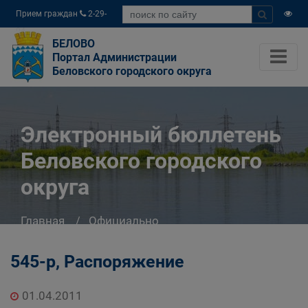
Прием граждан
2-29-
04
БЕЛОВО
Портал Администрации
Беловского городского округа
Электронный бюллетень
Беловского городского
округа
Главная
Официально
Электронный бюллетень Беловского
городского округа
545-р, Распоряжение
01.04.2011