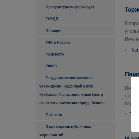
Прокуратура информирует
Торж
ГИБДД
В гор
уголь
Полиция
Имени
УФСБ России
Под
Росреестр
УФМС
Памя
Государственное казенное
учреждение «Кадровый центр
После
Кузбасса» Территориальный Центр
оконч
горко
занятости населения города Белово
Под
Таможня
О проведении публичных
мероприятий
И за