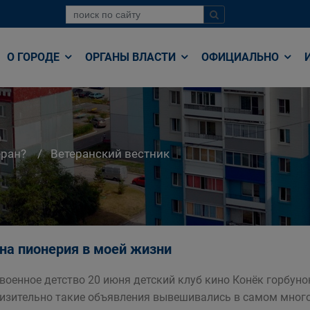
О ГОРОДЕ
ОРГАНЫ ВЛАСТИ
ОФИЦИАЛЬНО
еран?
Ветеранский вестник
на пионерия в моей жизни
военное детство 20 июня детский клуб кино Конёк горбунок
изительно такие объявления вывешивались в самом мног