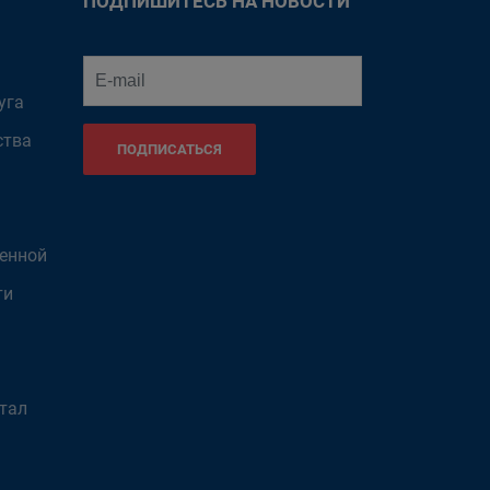
ПОДПИШИТЕСЬ НА НОВОСТИ
уга
ства
ПОДПИСАТЬСЯ
венной
ти
тал