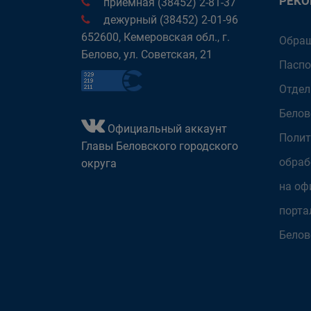
РЕК
приёмная (38452) 2-81-37
дежурный (38452) 2-01-96
652600, Кемеровская обл., г.
Обращ
Белово, ул. Советская, 21
Паспо
Отдел
Белов
Официальный аккаунт
Полит
Главы Беловского городского
обраб
округа
на оф
порта
Белов