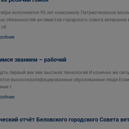
тября исполняется 95 лет комсомолу Патриотическое восп
ых обязанностей активистов городского совета ветеранов 
 об
робнее
имся званием – рабочий
ать первый век век высоких технологий И конечно же сег
ются высококвалифицированные образованные люди Если 
ями т
робнее
ческий отчёт Беловского городского Совета ве