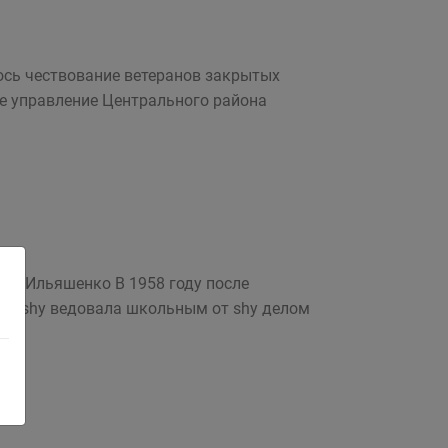
ось чествование ветеранов закрытых
е управление Центрального района
вна Ильяшенко В 1958 году после
 за shy ведовала школьным от shy делом