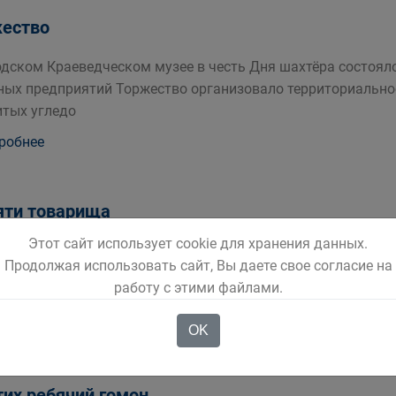
ество
одском Краеведческом музее в честь Дня шахтёра состоял
ных предприятий Торжество организовало территориально
тых угледо
робнее
ти товарища
Этот сайт использует cookie для хранения данных.
 тяжелой болез shy ни скончалась Маргари shy та Степано
Продолжая использовать сайт, Вы даете свое согласие на
ания педучилища она работала в школе 25 г Белово Затем
работу с этими файлами.
ма ко
робнее
OK
тих ребячий гомон