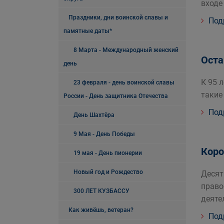
входе
Праздники, дни воинской славы и
Под
памятные даты*
8 Марта - Международный женский
Оста
день
К 95 
23 февраля - день воинской славы
такие
России - День защитника Отечества
Под
День Шахтёра
9 Мая - День Победы
Коро
19 мая - День пионерии
Новый год и Рождество
Десят
право
300 ЛЕТ КУЗБАССУ
деяте
Как живёшь, ветеран?
Под