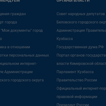
ОМЕНДУЕМ
ОРГАНЫ ВЛАСТИ
ения граждан
Совет народных депутатов
рт города
Беловского городского окр
 "Мои документы" город
Администрация Правитель
о
Кузбасса
ика в отношении
Государственная дума РФ
отки персональных данных
Портал органов государст
ициальном интернет-
власти Кемеровской облас
ле Администрации
Парламент Кузбасса
ского городского округа
Правительство России
Официальный интернет-пор
правовой информации
Президент России