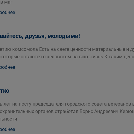
 в маг
робнее
вайтесь, друзья, молодыми!
летию комсомола Есть на свете ценности материальные и д
 которые остаются с человеком на всю жизнь К таким ценн
робнее
тко
ь лет на посту председателя городского совета ветеранов
охранительных органов отработал Борис Андреевич Кирю
льности
робнее