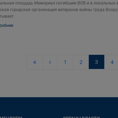
альная площадь Мемориал погибшим ВОВ и в локальных во
ская городская организация ветеранов войны труда Воор
тывает
робнее
3
1
2
4