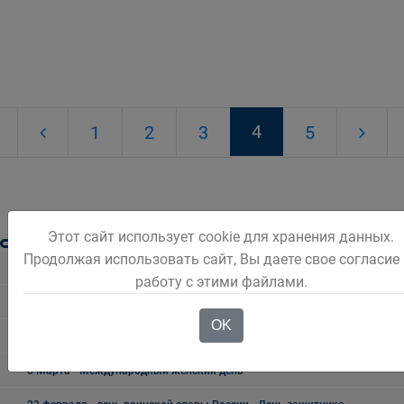
4
1
2
3
5
Этот сайт использует cookie для хранения данных.
Продолжая использовать сайт, Вы даете свое согласие
Разное
работу с этими файлами.
Безопасность Беловского городского округа
OK
Праздники, дни воинской славы и памятные даты*
8 Марта - Международный женский день