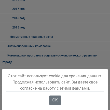
2017 год
2016 год
2015 год
Нормативные правовые акты
Антимонопольный комплаенс
Комплексная программа социально-экономического развития
города
Бережливый Белово
Этот сайт использует cookie для хранения данных.
Методические рекомендации
Продолжая использовать сайт, Вы даете свое
согласие на работу с этими файлами.
Примеры проектов
Новостной блок
OK
Трудовые отношения