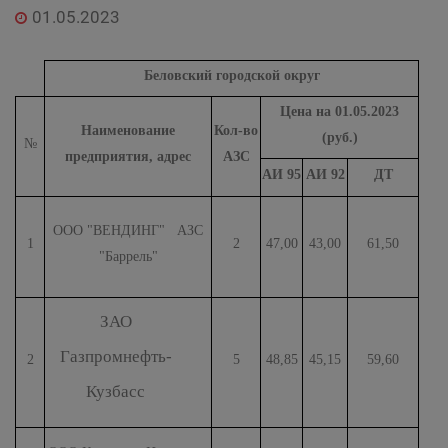
01.05.2023
Беловский городской округ
Цена на 01.05.2023
Наименование
Кол-во
(руб.)
№
предприятия, адрес
АЗС
АИ 95
АИ 92
ДТ
ООО "ВЕНДИНГ" АЗС
1
2
47,00
43,00
61,50
"Баррель"
ЗАО
Газпромнефть-
2
5
48,85
45,15
59,60
Кузбасс