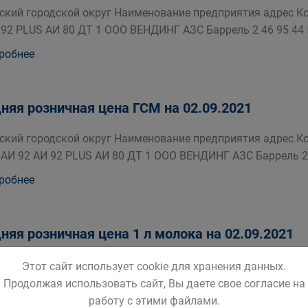
ский городской округ Наименование предприятия адрес Кол
 92 PLUS АИ 80 ДТ 1 ООО ВЕНДИНГ АЗС Баррель 2 46 95 44 
робнее
няя розничная цена ГСМ на 02.09.2021
ский городской округ Наименование предприятия адрес Кол
 АИ 92 АИ 92 PLUS АИ 80 ДТ 1 ООО ВЕНДИНГ АЗС Баррель 2 8 
робнее
няя розничная цена 1 л молока на 02.09.2021
яя розничная цена 1 л молока 2 5 жирности по результатам
Этот сайт использует cookie для хранения данных.
бительском рынке города составила 37 46 рублей
Продолжая использовать сайт, Вы даете свое согласие на
работу с этими файлами.
робнее