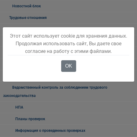
Новостной блок
Трудовые отношения
Неформальная занятость
Этот сайт использует cookie для хранения данных.
О неформальной занятости: ролики, релизы
Продолжая использовать сайт, Вы даете свое
согласие на работу с этими файлами.
Мероприятия по снижению уровня неформальной занятости
Возможности социального контракта
OK
Поддержка работодателей
Ведомственный контроль за соблюдением трудового
законодательства
НПА
Планы проверок
Информация о проведенных проверках