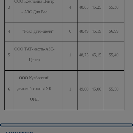
ООО Компания Центр
3
4
48,85
45,25
55,30
- АЗС Для Вас
4
"Роял датч-шелл"
6
48,49
45,19
56,99
ООО ТАТ-нефть-АЗС-
5
1
48,75
45,15
55,40
Центр
ООО Кузбасский
деловой союз ЛУК
6
1
49,00
45,00
55,50
ОЙЛ