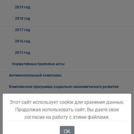
2019 год
2018 год
2017 год
2016 год
2015 год
Нормативные правовые акты
Антимонопольный комплаенс
Комплексная программа социально-экономического развития
города
Этот сайт использует cookie для хранения данных.
Бережливый Белово
Продолжая использовать сайт, Вы даете свое
согласие на работу с этими файлами.
Методические рекомендации
Примеры проектов
OK