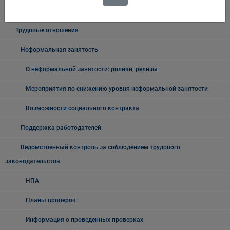
Новостной блок
Трудовые отношения
Неформальная занятость
О неформальной занятости: ролики, релизы
Мероприятия по снижению уровня неформальной занятости
Возможности социального контракта
Поддержка работодателей
Ведомственный контроль за соблюдением трудового
законодательства
НПА
Планы проверок
Информация о проведенных проверках