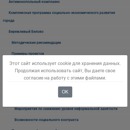
Антимонопольный комплаенс
Комплексная программа социально-экономического развития
города
Бережливый Белово
Методические рекомендации
Примеры проектов
Этот сайт использует cookie для хранения данных.
Новостной блок
Продолжая использовать сайт, Вы даете свое
Трудовые отношения
согласие на работу с этими файлами.
Неформальная занятость
OK
О неформальной занятости: ролики, релизы
Мероприятия по снижению уровня неформальной занятости
Возможности социального контракта