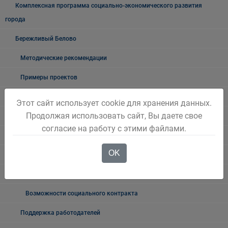
Комплексная программа социально-экономического развития
города
Бережливый Белово
Методические рекомендации
Примеры проектов
Новостной блок
Этот сайт использует cookie для хранения данных.
Продолжая использовать сайт, Вы даете свое
Трудовые отношения
согласие на работу с этими файлами.
Неформальная занятость
OK
О неформальной занятости: ролики, релизы
Мероприятия по снижению уровня неформальной занятости
Возможности социального контракта
Поддержка работодателей