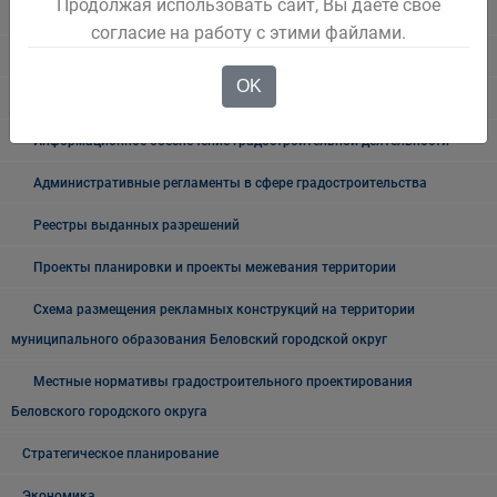
Продолжая использовать сайт, Вы даете свое
Кемеровской области
согласие на работу с этими файлами.
Список изменяющих документов
OK
Генеральный план города Белово Кемеровской области
Информационное обеспечение градостроительной деятельности
Административные регламенты в сфере градостроительства
Реестры выданных разрешений
Проекты планировки и проекты межевания территории
Схема размещения рекламных конструкций на территории
муниципального образования Беловский городской округ
Местные нормативы градостроительного проектирования
Беловского городского округа
Стратегическое планирование
Экономика