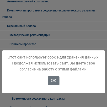
Антимонопольный комплаенс
Комплексная программа социально-экономического развития
города
Бережливый Белово
Методические рекомендации
Примеры проектов
Новостной блок
Этот сайт использует cookie для хранения данных.
Трудовые отношения
Продолжая использовать сайт, Вы даете свое
согласие на работу с этими файлами.
Неформальная занятость
OK
О неформальной занятости: ролики, релизы
Мероприятия по снижению уровня неформальной занятости
Возможности социального контракта