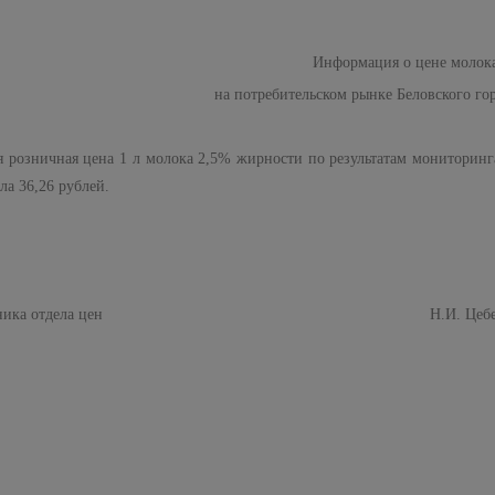
Информация о цене молок
на потребительском рынке Беловского го
я розничная цена
1 л
молока 2,5% жирности по результатам мониторинга
ла 36,26 рублей.
альника отдела цен Н.И. Цебен