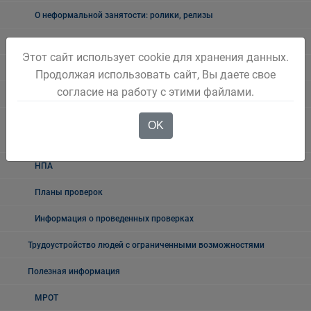
О неформальной занятости: ролики, релизы
Мероприятия по снижению уровня неформальной занятости
Этот сайт использует cookie для хранения данных.
Возможности социального контракта
Продолжая использовать сайт, Вы даете свое
согласие на работу с этими файлами.
Поддержка работодателей
Ведомственный контроль за соблюдением трудового
OK
законодательства
НПА
Планы проверок
Информация о проведенных проверках
Трудоустройство людей с ограниченными возможностями
Полезная информация
МРОТ