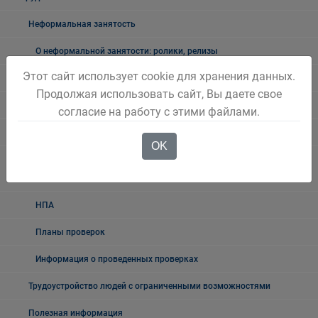
Неформальная занятость
О неформальной занятости: ролики, релизы
Этот сайт использует cookie для хранения данных.
Мероприятия по снижению уровня неформальной занятости
Продолжая использовать сайт, Вы даете свое
Возможности социального контракта
согласие на работу с этими файлами.
Поддержка работодателей
OK
Ведомственный контроль за соблюдением трудового
законодательства
НПА
Планы проверок
Информация о проведенных проверках
Трудоустройство людей с ограниченными возможностями
Полезная информация