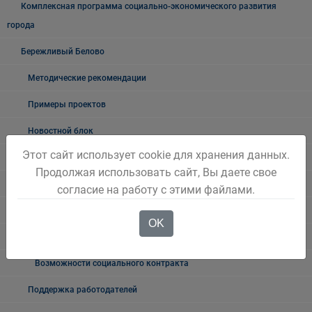
Комплексная программа социально-экономического развития
города
Бережливый Белово
Методические рекомендации
Примеры проектов
Новостной блок
Этот сайт использует cookie для хранения данных.
Трудовые отношения
Продолжая использовать сайт, Вы даете свое
Неформальная занятость
согласие на работу с этими файлами.
О неформальной занятости: ролики, релизы
OK
Мероприятия по снижению уровня неформальной занятости
Возможности социального контракта
Поддержка работодателей