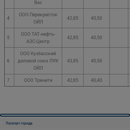
Вас
ООО Перекресток
4
42,85
40,50
ОЙЛ
ООО ТАТ-нефть-
5
42,85
40,50
АЗС-Центр
ООО Кузбасский
6
деловой союз ЛУК
43,85
40,50
ОЙЛ
7
ООО Тринити
42,85
40,40
Паспорт города