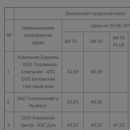
Беловский городской округ
Цена на 04.06.2018
Наименование
№
предприятия,
АИ 92
АИ 95
АИ 92
адрес
PLUS
Компания Баррель
- ООО Топливная
1
компания - АЗС
42,65
40,30
ООО Беловский
торговый дом
ЗАО Газпромнефть-
2
42,85
40,50
Кузбасс
ООО Компания
3
Центр - АЗС Для
43,55
40,20
41,25