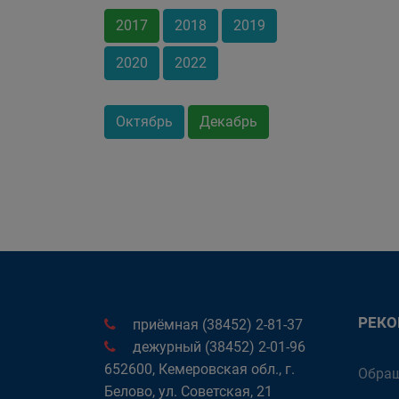
2017
2018
2019
2020
2022
Октябрь
Декабрь
РЕК
приёмная (38452) 2-81-37
дежурный (38452) 2-01-96
652600, Кемеровская обл., г.
Обращ
Белово, ул. Советская, 21