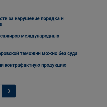
сти за нарушение порядка и
в
ассажиров международных
еровской таможни можно без суда
яли контрафактную продукцию
3