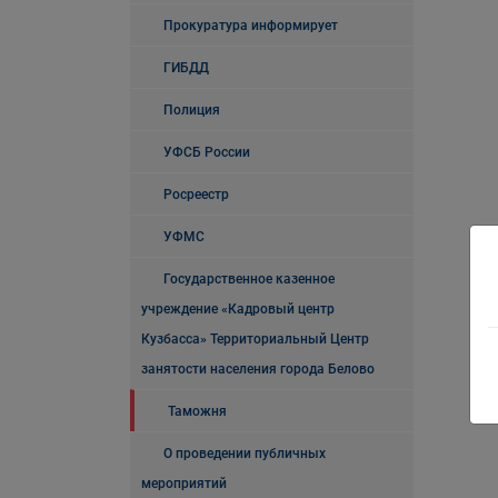
Прокуратура информирует
ГИБДД
Полиция
УФСБ России
Росреестр
УФМС
Государственное казенное
учреждение «Кадровый центр
Кузбасса» Территориальный Центр
занятости населения города Белово
Таможня
О проведении публичных
мероприятий