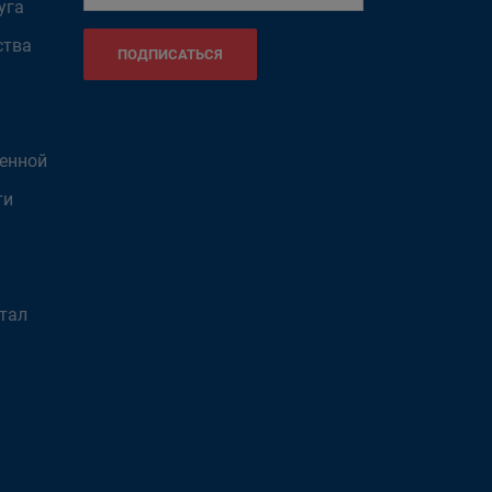
уга
ства
ПОДПИСАТЬСЯ
венной
ти
тал