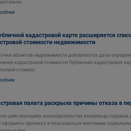
арственно
робнее
убличной кадастровой карте расширяется спис
стровой стоимости недвижимости
точки объектов недвижимости добавляются даты определе
нения кадастровой стоимости Публичная кадастровая кар
тровой стоимос
робнее
стровая палата раскрыла причины отказа в пе
сно действующему законодательству владельцы садовых д
 оформить прописку и пользоваться местными социальны
азала о при