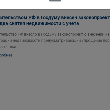
ительством РФ в Госдуму внесен законопроек
дка снятия недвижимости с учета
тельство РФ внесло в Госдуму законопроект о внесении и
трации недвижимости предусматривающий упрощение поря
ости план
робнее