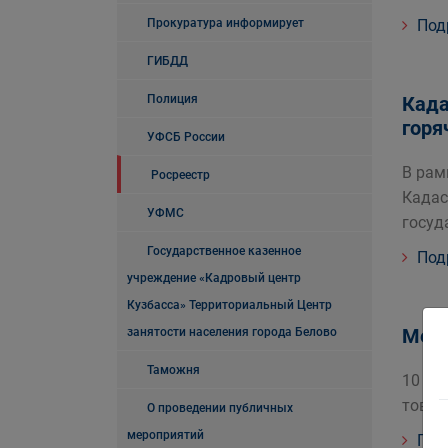
Прокуратура информирует
Под
ГИБДД
Полиция
Када
горя
УФСБ России
В рам
Росреестр
Кадас
УФМС
госуд
Государственное казенное
Под
учреждение «Кадровый центр
Кузбасса» Территориальный Центр
Межд
занятости населения города Белово
Таможня
10 12
товар
О проведении публичных
мероприятий
Под