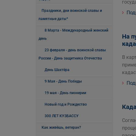
госуд
Праздники, дни воинской славы и
Под
памятные даты*
8 Марта - Международный женский
На п
день
када
23 февраля - день воинской славы
В кар
России - День защитника Отечества
приме
День Шахтёра
кадас
9 Мая - День Победы
Под
19 мая - День пионерии
Новый год и Рождество
Када
300 ЛЕТ КУЗБАССУ
Согла
проще
Как живёшь, ветеран?
расск