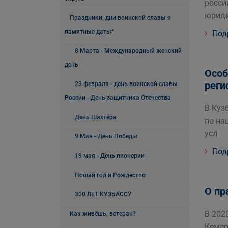
росси
юриди
Праздники, дни воинской славы и
памятные даты*
Под
8 Марта - Международный женский
день
Особ
реги
23 февраля - день воинской славы
России - День защитника Отечества
В Куз
День Шахтёра
по на
усл
9 Мая - День Победы
Под
19 мая - День пионерии
Новый год и Рождество
О пр
300 ЛЕТ КУЗБАССУ
В 202
Как живёшь, ветеран?
Кемер