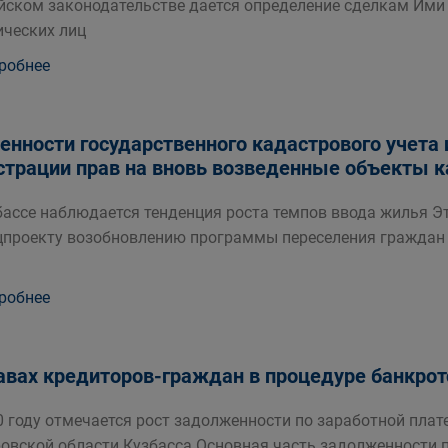
йском законодательстве дается определение сделкам Ими
ческих лиц
робнее
енности государственного кадастрового учета 
страции прав на вновь возведенные объекты к
бассе наблюдается тенденция роста темпов ввода жилья Э
цпроекту возобновлению программы переселения граждан 
робнее
авах кредиторов-граждан в процедуре банкрот
0 году отмечается рост задолженности по заработной пла
овской области Кузбасса Основная часть задолженности 