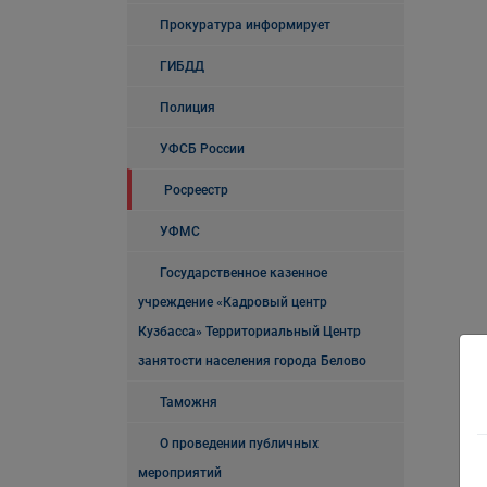
Прокуратура информирует
ГИБДД
Полиция
УФСБ России
Росреестр
УФМС
Государственное казенное
учреждение «Кадровый центр
Кузбасса» Территориальный Центр
занятости населения города Белово
Таможня
О проведении публичных
мероприятий