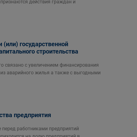
 признаются действия граждан и
и (или) государственной
апитального строительства
то связано с увеличением финансирования
из аварийного жилья а также с выгодными
ства предприятия
те перед работниками предприятий
приходится на долю предприятий в