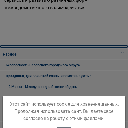
сервисов и развитию различных форм
межведомственного взаимодействия.
Разное
Безопасность Беловского городского округа
Праздники, дни воинской славы и памятные даты*
8 Марта - Международный женский день
23 февраля - день воинской славы России - День защитника
Этот сайт использует cookie для хранения данных.
Отечества
Продолжая использовать сайт, Вы даете свое
День Шахтёра
согласие на работу с этими файлами.
9 Мая - День Победы