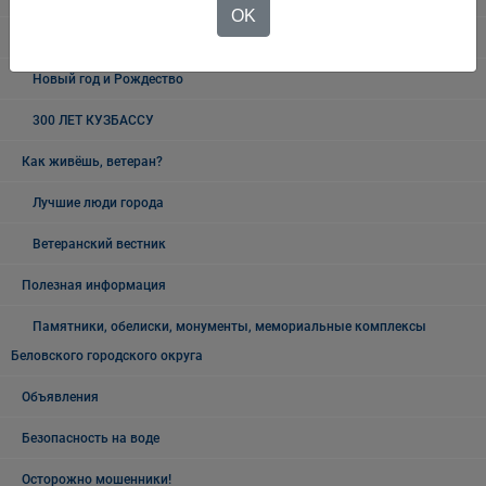
OK
19 мая - День пионерии
Новый год и Рождество
300 ЛЕТ КУЗБАССУ
Как живёшь, ветеран?
Лучшие люди города
Ветеранский вестник
Полезная информация
Памятники, обелиски, монументы, мемориальные комплексы
Беловского городского округа
Объявления
Безопасность на воде
Осторожно мошенники!