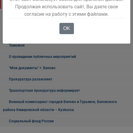
Росреестр
Продолжая использовать сайт, Вы даете свое
согласие на работу с этими файлами.
УФМС
Государственное казенное учреждение «Кадровый центр Кузбасса»
OK
Территориальный Центр занятости населения города Белово
Таможня
О проведении публичных мероприятий
"Мои документы" г. Белово
Прокуратура разъясняет
Транспортная прокуратура информирует
Военный комиссариат городов Белово и Гурьевск, Беловского
района Кемеровской области – Кузбасса
Социальный фонд России