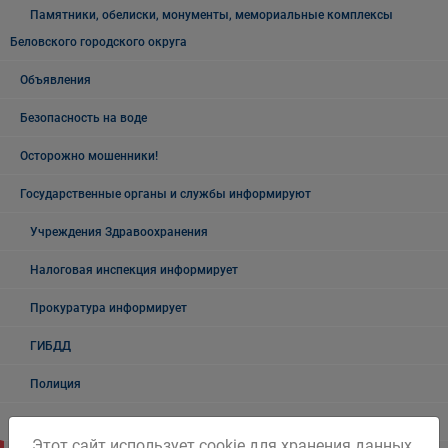
Памятники, обелиски, монументы, мемориальные комплексы
Беловского городского округа
Объявления
Безопасность на воде
Осторожно мошенники!
Государственные органы и службы информируют
Учреждения Здравоохранения
Налоговая инспекция информирует
Прокуратура информирует
ГИБДД
Полиция
УФСБ России
Этот сайт использует cookie для хранения данных.