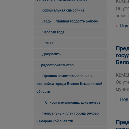
КЕМЕР
Об ут
Официальная символика
земел
Люди – главная гордость Белово
Под
Человек года
2017
Пред
госу
Документы
Бело
Градостроительство
КЕМЕР
Правила землепользования и
Об ут
застройки города Белово Кемеровской
муниц
области
Под
Список изменяющих документов
Генеральный план города Белово
Пред
Кемеровской области