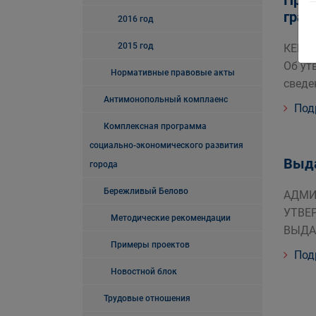
Пред
град
2016 год
2015 год
КЕМЕР
Об ут
Нормативные правовые акты
сведе
Антимонопольный комплаенс
Под
Комплексная программа
социально-экономического развития
Выда
города
Бережливый Белово
АДМИН
УТВЕ
Методические рекомендации
ВЫДА
Примеры проектов
Под
Новостной блок
Трудовые отношения