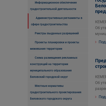
госу
Информационное обеспечение
Бело
градостроительной деятельности
пред
Административные регламенты в
КЕМЕР
сфере градостроительства
Об ут
муниц
Реестры выданных разрешений
Под
Проекты планировки и проекты
межевания территории
Схема размещения рекламных
Пред
конструкций на территории
стро
муниципального образования
КЕМЕР
Беловский городской округ
Об ут
Местные нормативы
разре
градостроительного проектирования
Под
Беловского городского округа