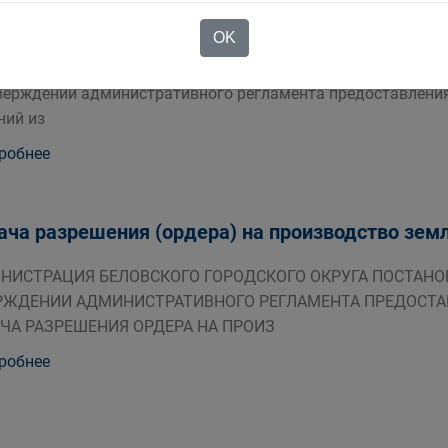
оставление сведений из информационной сис
остроительной деятельности
OK
ОВСКАЯ ОБЛАСТЬ Администрация Беловского городского 
верждении административного регламента предоставлени
ний из
робнее
ча разрешения (ордера) на производство зем
ИСТРАЦИЯ БЕЛОВСКОГО ГОРОДСКОГО ОКРУГА ПОСТАНОВЛЕН
РЖДЕНИИ АДМИНИСТРАТИВНОГО РЕГЛАМЕНТА ПРЕДОСТ
ЧА РАЗРЕШЕНИЯ ОРДЕРА НА ПРОИЗ
робнее