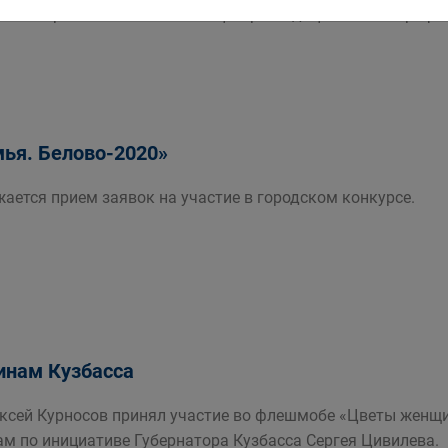
азе Кемеровского областного центра медицины катастроф 
ья. Белово-2020»
ается прием заявок на участие в городском конкурсе.
нам Кузбасса
ексей Курносов принял участие во флешмобе «Цветы женщи
ам по инициативе Губернатора Кузбасса Сергея Цивилева.