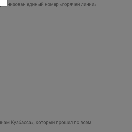
организован единый номер «горячей линии»
нам Кузбасса», который прошел по всем