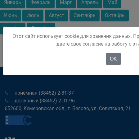
Январь
Февраль
Март
Апрель
Май
Июнь
Июль
Август
Сентябрь
Октябрь
Ноябрь
Декабрь
Этот сайт использует cookie для хранения данных. П
даете свое согласие на работу с э
OK
приёмная (38452) 2-81-37
дежурный (38452) 2-01-96
652600, Кемеровская обл., г. Белово, ул. Советская, 21