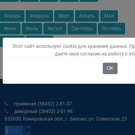
Январь
Февраль
Март
Апрель
Май
Июнь
Июль
Август
Сентябрь
Октябрь
Ноябрь
Декабрь
Этот сайт использует cookie для хранения данных. П
даете свое согласие на работу с э
OK
приёмная (38452) 2-81-37
дежурный (38452) 2-01-96
652600, Кемеровская обл., г. Белово, ул. Советская, 21