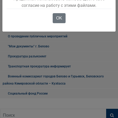
согласие на работу с этими файлами.
Государственное казенное учреждение «Кадровый центр Кузбасса»
Территориальный Центр занятости населения города Белово
OK
Таможня
О проведении публичных мероприятий
"Мои документы" г. Белово
Прокуратура разъясняет
Транспортная прокуратура информирует
Военный комиссариат городов Белово и Гурьевск, Беловского
района Кемеровской области – Кузбасса
Социальный фонд России