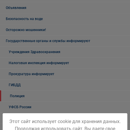
Объявления
Безопасность на воде
Осторожно мошенники!
Государственные органы и службы информируют
Учреждения Здравоохранения
Налоговая инспекция информирует
Прокуратура информирует
ГИБДД
Полиция
УФСБ России
Росреестр
Этот сайт использует cookie для хранения данных.
Продолжая использовать сайт, Вы даете свое
УФМС