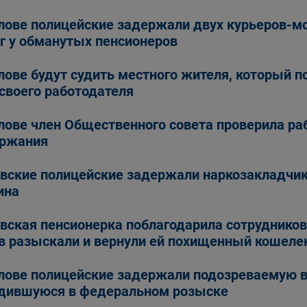
лове полицейские задержали двух курьеров-м
г у обманутых пенсионеров
лове будут судить местного жителя, который п
своего работодателя
лове член Общественного совета проверила ра
ержания
вские полицейские задержали наркозакладчик
ина
вская пенсионерка поблагодарила сотрудников 
в разыскали и вернули ей похищенный кошеле
лове полицейские задержали подозреваемую в
дившуюся в федеральном розыске