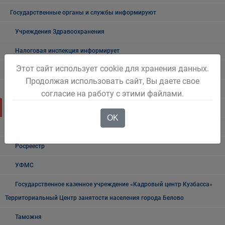
Государственные органы и службы информируют
Учреждения Здравоохранения
Налоговая инспекция информирует
Этот сайт использует cookie для хранения данных.
Прокуратура информирует
Продолжая использовать сайт, Вы даете свое
ГИБДД
согласие на работу с этими файлами.
Полиция
OK
УФСБ России
Росреестр
УФМС
Государственное казенное учреждение «Кадровый центр Кузбасса»
Территориальный Центр занятости населения города Белово
Таможня