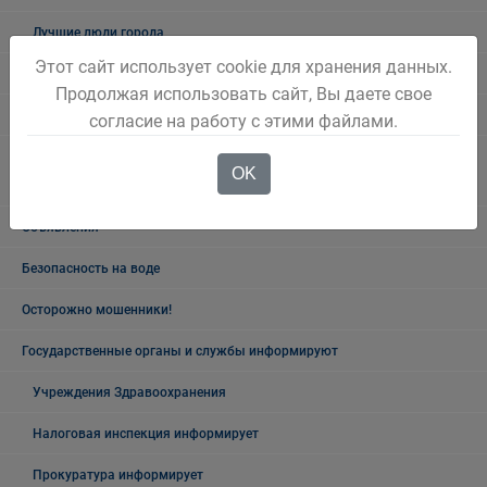
Лучшие люди города
Этот сайт использует cookie для хранения данных.
Ветеранский вестник
Продолжая использовать сайт, Вы даете свое
Полезная информация
согласие на работу с этими файлами.
Памятники, обелиски, монументы, мемориальные комплексы
OK
Беловского городского округа
Объявления
Безопасность на воде
Осторожно мошенники!
Государственные органы и службы информируют
Учреждения Здравоохранения
Налоговая инспекция информирует
Прокуратура информирует