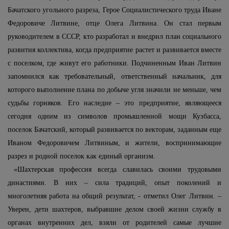
Бачатского угольного разреза, Герое Социалистического труда Иване
Федоровиче Литвине, отце Олега Литвина. Он стал первым
руководителем в СССР, кто разработал и внедрил план социального
развития коллектива, когда предприятие растет и развивается вместе
с поселком, где живут его работники. Подчиненным Иван Литвин
запомнился как требовательный, ответственный начальник, для
которого выполнение плана по добыче угля значили не меньше, чем
судьбы горняков. Его наследие – это предприятие, являющееся
сегодня одним из символов промышленной мощи Кузбасса,
поселок Бачатский, который развивается по векторам, заданным еще
Иваном Федоровичем Литвиным, и жители, воспринимающие
разрез и родной поселок как единый организм.
«Шахтерская профессия всегда славилась своими трудовыми
династиями. В них – сила традиций, опыт поколений и
многолетняя работа на общий результат, - отметил Олег Литвин. –
Уверен, дети шахтеров, выбравшие делом своей жизни службу в
органах внутренних дел, взяли от родителей самые лучшие