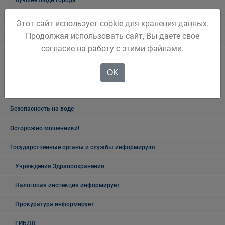
Лучшие люди города
Ветеранский вестник
Этот сайт использует cookie для хранения данных.
Продолжая использовать сайт, Вы даете свое
Полезная информация
согласие на работу с этими файлами.
Памятники, обелиски, монументы, мемориальные комплексы
Беловского городского округа
OK
Объявления
Безопасность на воде
Осторожно мошенники!
Государственные органы и службы информируют
Учреждения Здравоохранения
Налоговая инспекция информирует
Прокуратура информирует
ГИБДД