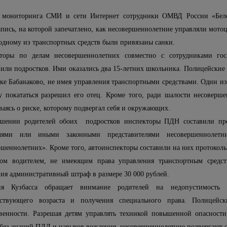
 мониторинга СМИ и сети Интернет сотрудники ОМВД России «Бело
апись, на которой запечатлено, как несовершеннолетние управляли мото
 одному из транспортных средств были привязаны санки.
торы по делам несовершеннолетних совместно с сотрудниками гос
вили подростков. Ими оказались два 15-летних школьника. Полицейские
лке Бабанаково, не имея управления транспортными средствами. Один из
у покататься разрешил его отец. Кроме того, ради шалости несоверш
ваясь о риске, которому подвергал себя и окружающих.
шении родителей обоих подростков инспекторы ПДН составили про
елями или иными законными представителями несовершеннолет
ршеннолетних». Кроме того, автоинспекторы составили на них протоколы
вом водителем, не имеющим права управления транспортным средст
ния административный штраф в размере 30 000 рублей.
ия Кузбасса обращает внимание родителей на недопустимость 
тствующего возраста и получения специального права. Полицейс
твенности. Разрешая детям управлять техникой повышенной опасност
 без знаний ПДД и навыков вождения, несовершеннолетние подвергают 