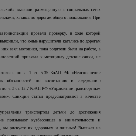
вский» выявили размещенную в социальных сетях
циклами, катаясь по дорогам общего пользования. При
автоинспекции провели проверку, в ходе которой
 выяснили, что юные нарушители катались по дорогам
 них взял мотоцикл, пока родители были на работе, а
еннолетний привязал к мотоциклу детские санки, не
токолы по ч. 1 ст. 5.35 КоАП РФ «Неисполнение
них обязанностей по воспитанию и содержанию
 по ч. 3 ст. 12.7 КоАП РФ «Управление транспортным
вом». Санкции статьи предусматривают в качестве
управления транспортом детьми до достижения
кие призывают кузбассовцев к внимательности и
и, вы рискуете их здоровьем и жизнью! Выезжая на
себя и окружающих смертельной опасности