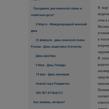
В ходе
Праздники, дни воинской славы и
видеоз
памятные даты*
этом к
8 Марта - Международный женский
Инспек
день
устано
в посе
23 февраля - день воинской славы
втором
России - День защитника Отечества
задумы
День Шахтёра
В отно
родит
9 Мая - День Победы
несове
19 мая - День пионерии
средст
наказа
Новый год и Рождество
Полиц
300 ЛЕТ КУЗБАССУ
соотве
Как живёшь, ветеран?
ответс
дорогу