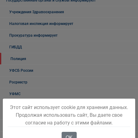
Государственные органы и службы информируют
Учреждения Здравоохранения
Налоговая инспекция информирует
Прокуратура информирует
ГИБДД
Полиция
УФСБ России
Росреестр
УФМС
Государственное казенное учреждение «Кадровый центр Кузбасса»
Этот сайт использует cookie для хранения данных.
Территориальный Центр занятости населения города Белово
Продолжая использовать сайт, Вы даете свое
согласие на работу с этими файлами.
Таможня
OK
О проведении публичных мероприятий