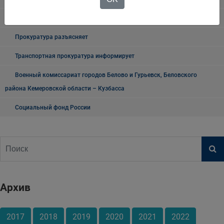
"Мои документы" г. Белово
Прокуратура разъясняет
Транспортная прокуратура информирует
Военный комиссариат городов Белово и Гурьевск, Беловского
района Кемеровской области – Кузбасса
Социальный фонд России
Архив
2017
2018
2019
2020
2021
2022