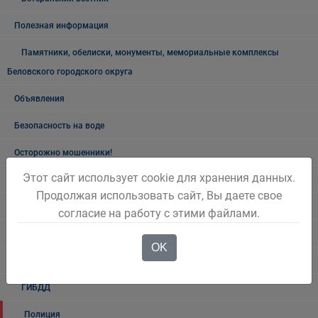
Полезная информация
Памятники, обелиски, монументы, мемориальные комплексы
Беловского городского округа
Объявления
Безопасность на воде
Осторожно мошенники!
Этот сайт использует cookie для хранения данных.
Государственные органы и службы информируют
Продолжая использовать сайт, Вы даете свое
Учреждения Здравоохранения
согласие на работу с этими файлами.
Налоговая инспекция информирует
OK
Прокуратура информирует
ГИБДД
Полиция