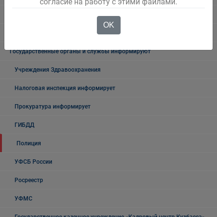
согласие на работу с этими файлами.
Безопасность на воде
OK
Осторожно мошенники!
Государственные органы и службы информируют
Учреждения Здравоохранения
Налоговая инспекция информирует
Прокуратура информирует
ГИБДД
Полиция
УФСБ России
Росреестр
УФМС
Государственное казенное учреждение «Кадровый центр Кузбасса»