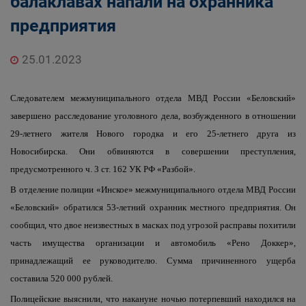
балаклавах напали на охранника
предприятия
25.01.2023
Следователем межмуниципального отдела МВД России «Беловский»
завершено расследование уголовного дела, возбужденного в отношении
29-летнего жителя Нового городка и его 25-летнего друга из
Новосибирска. Они обвиняются в совершении преступления,
предусмотренного ч. 3 ст. 162 УК РФ «Разбой».
В отделение полиции «Инское» межмуниципального отдела МВД России
«Беловский» обратился 53-летний охранник местного предприятия. Он
сообщил, что двое неизвестных в масках под угрозой расправы похитили
часть имущества организации и автомобиль «Рено Доккер»,
принадлежащий ее руководителю. Сумма причиненного ущерба
составила 520 000 рублей.
Полицейские выяснили, что накануне ночью потерпевший находился на