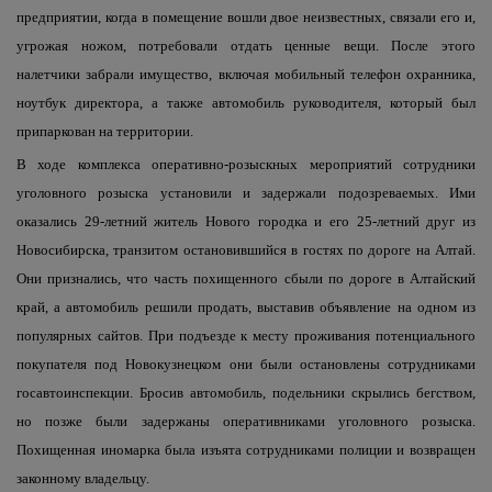
предприятии, когда в помещение вошли двое неизвестных, связали его и,
угрожая ножом, потребовали отдать ценные вещи. После этого
налетчики забрали имущество, включая мобильный телефон охранника,
ноутбук директора, а также автомобиль руководителя, который был
припаркован на территории.
В ходе комплекса оперативно-розыскных мероприятий сотрудники
уголовного розыска установили и задержали подозреваемых. Ими
оказались 29-летний житель Нового городка и его 25-летний друг из
Новосибирска, транзитом остановившийся в гостях по дороге на Алтай.
Они признались, что часть похищенного сбыли по дороге в Алтайский
край, а автомобиль решили продать, выставив объявление на одном из
популярных сайтов. При подъезде к месту проживания потенциального
покупателя под Новокузнецком они были остановлены сотрудниками
госавтоинспекции. Бросив автомобиль, подельники скрылись бегством,
но позже были задержаны оперативниками уголовного розыска.
Похищенная иномарка была изъята сотрудниками полиции и возвращен
законному владельцу.