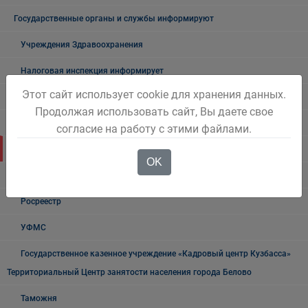
Государственные органы и службы информируют
Учреждения Здравоохранения
Налоговая инспекция информирует
Этот сайт использует cookie для хранения данных.
Прокуратура информирует
Продолжая использовать сайт, Вы даете свое
ГИБДД
согласие на работу с этими файлами.
Полиция
OK
УФСБ России
Росреестр
УФМС
Государственное казенное учреждение «Кадровый центр Кузбасса»
Территориальный Центр занятости населения города Белово
Таможня