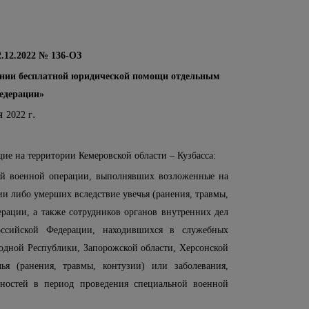
2.12.2022 № 136-ОЗ
зании бесплатной юридической помощи отдельным
едерации»
ря
.
2022 г
е на территории Кемеровской области – Кузбасса:
ной военной операции, выполнявших возложенные на
ии либо умерших вследствие увечья (ранения, травмы,
рации, а также сотрудников органов внутренних дел
оссийской Федерации, находившихся в служебных
одной Республики, Запорожской области, Херсонской
я (ранения, травмы, контузии) или заболевания,
остей в период проведения специальной военной