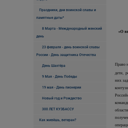
Праздники, дни воинской славы и
памятные даты*
8 Марта - Международный женский
«О в
день
23 февраля - день воинской славы
России - День защитника Отечества
Право 
День Шахтёра
дети, 
9 Мая - День Победы
них за
19 мая - День пионерии
контуз
Россий
Новый год и Рождество
команд
300 ЛЕТ КУЗБАССУ
област
получе
Как живёшь, ветеран?
операц