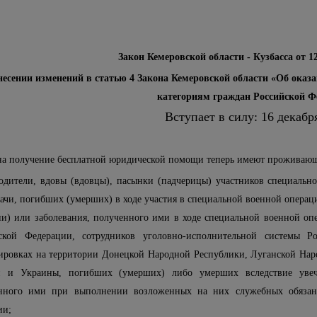
Закон Кемеровской области - Кузбасса от 1
несении изменений в статью 4 Закона Кемеровской области «Об ока
категориям граждан Российской Ф
Вступает в силу: 16 декаб
на получение бесплатной юридической помощи теперь имеют проживающи
родители, вдовы (вдовцы), пасынки (падчерицы) участников специаль
дачи, погибших (умерших) в ходе участия в специальной военной операц
ии) или заболевания, полученного ими в ходе специальной военной опе
ской Федерации, сотрудников уголовно-исполнительной системы Р
ировках на территории Донецкой Народной Республики, Луганской Нар
и и Украины, погибших (умерших) либо умерших вследствие увечь
нного ими при выполнении возложенных на них служебных обязанн
ии;