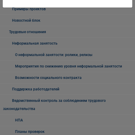
Примеры проектов
Новостной блок
Трудовые отношения
Неформальная занятость
О неформальной занятости: ролики, релизы
Мероприятия по снижению уровня неформальной занятости
Возможности социального контракта
Поддержка работодателей
Ведомственный контроль за соблюдением трудового
законодательства
НПА
Планы проверок