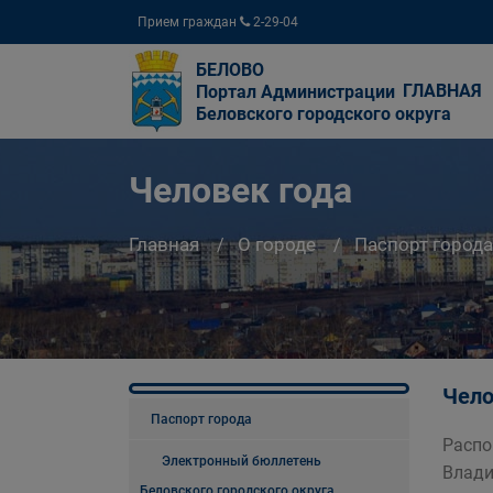
Прием граждан
2-29-04
БЕЛОВО
ГЛАВНАЯ
Портал Администрации
Беловского городского округа
Человек года
Главная
О городе
Паспорт города
Чело
Паспорт города
Распо
Электронный бюллетень
Влади
Беловского городского округа