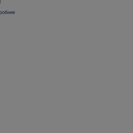
Л
робнее