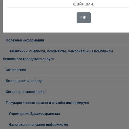
файлами.
Как живёшь, ветеран?
OK
Лучшие люди города
Ветеранский вестник
Полезная информация
Памятники, обелиски, монументы, мемориальные комплексы
Беловского городского округа
Объявления
Безопасность на воде
Осторожно мошенники!
Государственные органы и службы информируют
Учреждения Здравоохранения
Налоговая инспекция информирует