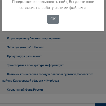
Продолжая использовать сайт, Вы даете свое
УФМС
согласие на работу с этими файлами.
Государственное казенное учреждение «Кадровый центр Кузбасса»
OK
Территориальный Центр занятости населения города Белово
Таможня
О проведении публичных мероприятий
"Мои документы" г. Белово
Прокуратура разъясняет
Транспортная прокуратура информирует
Военный комиссариат городов Белово и Гурьевск, Беловского
района Кемеровской области – Кузбасса
Социальный фонд России