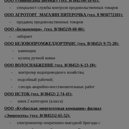
ООО «Универсамы Бегемаг» (тел. 8(3842)90-18-41):
- специалист службы контроля продовольственных товаров
ООО АГРОТОРГ МАГАЗИН ПЯТЕРОЧКА (тел. 8 9050772101):
- продавец продовольственных товаров
ООО «Белкоммерц» (тел. 8(38452)9-60-06):
- лаборант
ООО БЕЛОВОПРОМЖЕЛДОРТРАНС (тел. 8(38452) 9-75-28):
- каменщик
- кузнец ручной ковки
ООО ВОДОСНАБЖЕНИЕ (тел. 8(38452) 6-13-18):
- контролер водопроводного хозяйства;
- подсобный рабочий;
- слесарь аварийно-восстановительных работ
ООО ИСТОК (тел. 8(38452) 2-74-41):
- швея 2 категории (класса)
ООО «Кузбасская энергосетевая компания» филиал
«Энергосеть» (тел. 8(38452)2-65-52):
- электромонтер оперативно-выездной бригады с