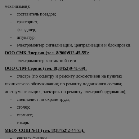
механизмов);
- составитель поездов;
- тракторист;
- фельдшер;
- штукатур;
- электромонтер сигнализации, централизации и блокировки.
ООО СМК Энергия (тел. 8(960)912-45-55):
- электромонтер контактной сети.
ООО СТМ-Сервис (тел. 8(38452)9-41-69):
- слесарь (по осмотру и ремонту локомотивов на пунктах
технического обслуживания; по ремонту подвижного состава;
инструментальщик, электрик по ремонту электрооборудования);
- специалист по охране труда;
- столяр;
- термист;
- токарь.
МБОУ СОШ №11 (тел. 8(38452)2-44-73):
- учитель физики.