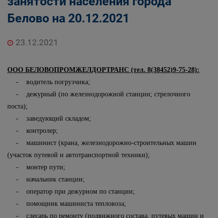
занятости населения города
Государственные органы и службы
Белово на 20.12.2021
информируют
Государственное казенное учреждение
«Кадровый центр Кузбасса» Территориальный
23.12.2021
Центр занятости населения города Белово
ООО БЕЛОВОПРОМЖЕЛДОРТРАНС (тел. 8(38452)9-75-28):
- водитель погрузчика;
- дежурный (по железнодорожной станции; стрелочного
поста);
- заведующий складом;
- контролер;
- машинист (крана, железнодорожно-строительных машин
(участок путевой и автотранспортной техники);
- монтер пути;
- начальник станции;
- оператор при дежурном по станции;
- помощник машиниста тепловоза;
- слесарь по ремонту (подвижного состава, путевых машин и