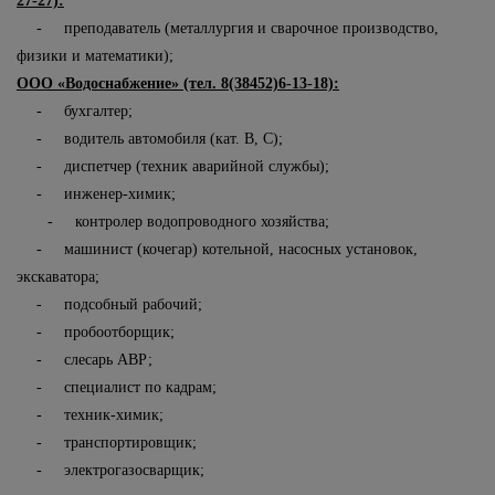
27-27):
- преподаватель (металлургия и сварочное производство,
физики и математики);
ООО «Водоснабжение» (тел. 8(38452)6-13-18):
- бухгалтер;
- водитель автомобиля (кат. В, С);
- диспетчер (техник аварийной службы);
- инженер-химик;
- контролер водопроводного хозяйства;
- машинист (кочегар) котельной, насосных установок,
экскаватора;
- подсобный рабочий;
- пробоотборщик;
- слесарь АВР;
- специалист по кадрам;
- техник-химик;
- транспортировщик;
- электрогазосварщик;