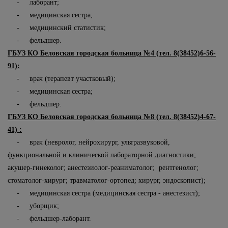
- лаборант;
- медицинская сестра;
- медицинский статистик;
- фельдшер.
ГБУЗ КО Беловская городская больница №4 (тел. 8(38452)6-56-
91):
- врач (терапевт участковый);
- медицинская сестра;
- фельдшер.
ГБУЗ КО Беловская городская больница №8 (тел. 8(38452)4-67-
41) :
- врач (невролог, нейрохирург, ультразвуковой,
функциональной и клинической лабораторной диагностики;
акушер-гинеколог; анестезиолог-реаниматолог; рентгенолог;
стоматолог-хирург; травматолог-ортопед; хирург, эндоскопист);
- медицинская сестра (медицинская сестра - анестезист);
- уборщик;
- фельдшер-лаборант.