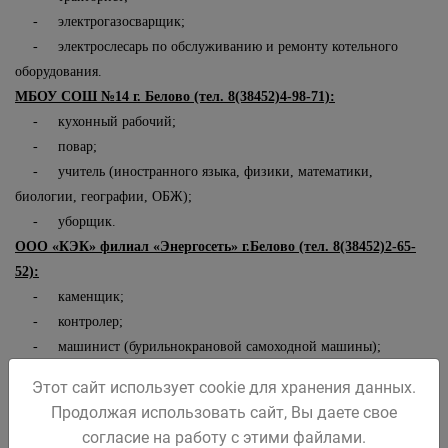
- электрогазосварщик;
- электрослесарь по обслуживанию и ремонту котельного
оборудования.
МБОУ СОШ №14 г. Белово (тел. 8(38452)4-98-71):
- кухонный рабочий;
- повар;
- учитель (иностранного языка, физики, математики,
биологии, географии, ОБЖ);
- уборщик.
ООО «КЭК» филиал «Энергосеть» г.Белово (тел. 8(38452)2-65-
52):
- каменщик;
- контролер;
- машинист (бурильнокрановой самоходной машины);
- штукатур;
Этот сайт использует cookie для хранения данных.
- электромонтер (оперативно-выездной бригады, по ремонту и
Продолжая использовать сайт, Вы даете свое
монтажу кабельных линий, по эксплуатации распределительных
согласие на работу с этими файлами.
сетей с выполнением обязанностей водителя категорий В, ВС).