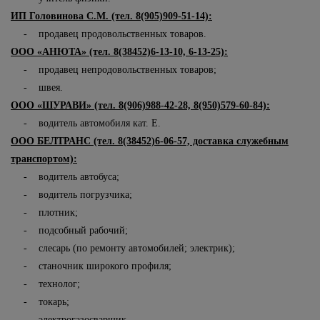
ИП Головинова С.М. (тел. 8(905)909-51-14):
- продавец продовольственных товаров.
ООО «АНЮТА» (тел. 8(38452)6-13-10, 6-13-25):
- продавец непродовольственных товаров;
- швея.
ООО «ШУРАВИ» (тел. 8(906)988-42-28, 8(950)579-60-84):
- водитель автомобиля кат. Е.
ООО БЕЛТРАНС (тел. 8(38452)6-06-57, доставка служебным
транспортом):
- водитель автобуса;
- водитель погрузчика;
- плотник;
- подсобный рабочий;
- слесарь (по ремонту автомобилей; электрик);
- станочник широкого профиля;
- технолог;
- токарь;
- электрогазосварщик.