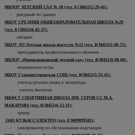
МБДОУ ДЕТСКИЙ САД № 10 (тел. 8 (38452)2-29-41):
- дежурный по зданию
МБОУ СРЕДНЯЯ ОБЩЕОБРАЗОВАТЕЛЬНАЯ ШКОЛА №29
(тел. 8 (38452)6-82-37):
- лаборант.
МБОУ ДО Детская школа искусств №12 (тел. 8(38452)2-48-71):
- преподаватель профессионального обучения.
МБДОУ «Новокараканский детский сад» (тел. 8(38452)9-98-68):
- медицинская сестра.
МБОУ Старопестеревская СОШ (тел. 8(38452)5-33-45):
- учитель русского языка и литературы;
- учитель биологии.
МБФСУ СПОРТИВНАЯ ШКОЛА ИМ. ГЕРОЯ СС М.А.
МАКАРОВА (тел. 8(38452)6-12-31):
- тренер
ОАО КУЗБАССЭЛЕКТРО (тел. 8 9609099582):
- электромонтер по обслуживанию подстанции