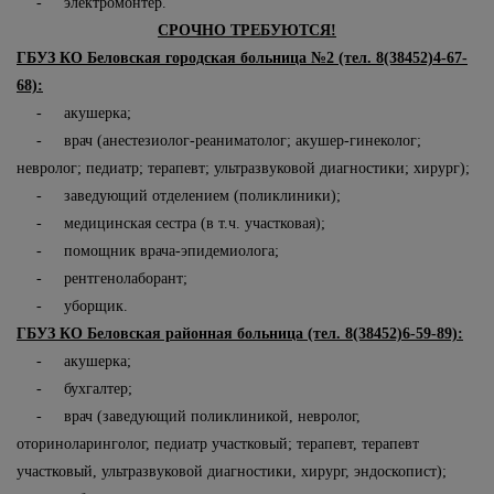
- электромонтер.
СРОЧНО ТРЕБУЮТСЯ!
ГБУЗ КО Беловская городская больница №2 (тел. 8(38452)4-67-
68):
- акушерка;
- врач (анестезиолог-реаниматолог; акушер-гинеколог;
невролог; педиатр; терапевт; ультразвуковой диагностики; хирург);
- заведующий отделением (поликлиники);
- медицинская сестра (в т.ч. участковая);
- помощник врача-эпидемиолога;
- рентгенолаборант;
- уборщик.
ГБУЗ КО Беловская районная больница (тел. 8(38452)6-59-89):
- акушерка;
- бухгалтер;
- врач (заведующий поликлиникой, невролог,
оториноларинголог, педиатр участковый; терапевт, терапевт
участковый, ультразвуковой диагностики, хирург, эндоскопист);