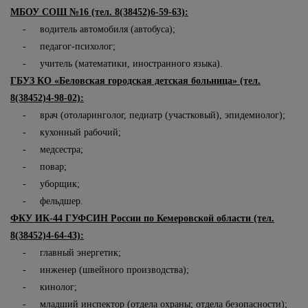
МБОУ СОШ №16 (тел. 8(38452)6-59-63):
- водитель автомобиля (автобуса);
- педагог-психолог;
- учитель (математики, иностранного языка).
ГБУЗ КО «Беловская городская детская больница» (тел.
8(38452)4-98-02):
- врач (отоларинголог, педиатр (участковый), эпидемиолог);
- кухонный рабочий;
- медсестра;
- повар;
- уборщик;
- фельдшер.
ФКУ ИК-44 ГУФСИН России по Кемеровской области (тел.
8(38452)4-64-43):
- главный энергетик;
- инженер (швейного производства);
- кинолог;
- младший инспектор (отдела охраны; отдела безопасности);