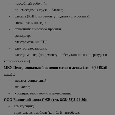
- подсобный рабочий;
- приемосдатчик груза и багажа;
- слесарь (КИП, по ремонту подвижного состава);
- составитель поездов;
- станочник широкого профиля;
- фельдшер;
- электромеханик СЦБ;
- электрогазосварщик;
- электромонтер (по ремонту и обслуживанию аппаратуры и
устройств связи).
МКУ Центр социальной помощи семье и детям (тел. 8(38452)6-
76-53):
- педагог социальный;
- психолог;
- уборщик территорий и помещений.
ООО Беловский завод СЖБ (тел. 8(38452)3-91-26):
- арматурщик;
- водитель автомобиля (кат. С, Е, автобуса);