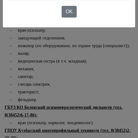
ГБУ КО Инской психоневрологический интернат (тел.
OK
8(38452)4-67-57):
- водитель автомобиля;
- врач-психиатр;
- заведующий отделением;
- инженер (по оборудованию; по охране труда (специалист));
- маляр;
- медицинская сестра (в т.ч. младшая);
- механик;
- санитар;
- слесарь-электрик;
- тракторист;
- фельдшер.
ГБУЗ КО Беловский психоневрологический диспансер (тел.
8(38452)6-17-86):
- врач (психиатр, нарколог, эпидемиолог).
ГПОУ Кузбасский многопрофильный техникум (тел. 8(38452)2-