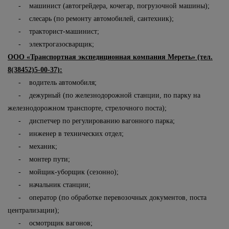
- машинист (автогрейдера, кочегар, погрузочной машины);
- слесарь (по ремонту автомобилей, сантехник);
- тракторист-машинист;
- электрогазосварщик;
ООО «Транспортная экспедиционная компания Мереть» (тел.
8(38452)5-00-37):
- водитель автомобиля;
- дежурный (по железнодорожной станции, по парку на
железнодорожном транспорте, стрелочного поста);
- диспетчер по регулированию вагонного парка;
- инженер в технических отдел;
- механик;
- монтер пути;
- мойщик-уборщик (сезонно);
- начальник станции;
- оператор (по обработке перевозочных документов, поста
централизации);
- осмотрщик вагонов;