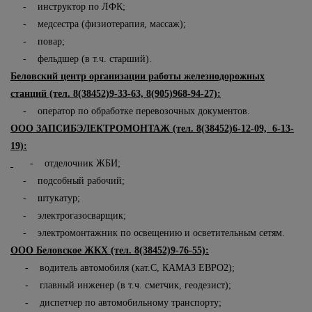
- инструктор по ЛФК;
- медсестра (физиотерапия, массаж);
- повар;
- фельдшер (в т.ч. старший).
Беловский центр организации работы железнодорожных
станций (тел. 8(38452)9-33-63, 8(905)968-94-27):
- оператор по обработке перевозочных документов.
ООО ЗАПСИБЭЛЕКТРОМОНТАЖ (тел. 8(38452)6-12-09, 6-13-
19):
- отделочник ЖБИ;
- подсобный рабочий;
- штукатур;
- электрогазосварщик;
- электромонтажник по освещению и осветительным сетям.
ООО Беловское ЖКХ (тел. 8(38452)9-76-55):
- водитель автомобиля (кат.С, КАМАЗ ЕВРО2);
- главный инженер (в т.ч. сметчик, геодезист);
- диспетчер по автомобильному транспорту;