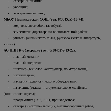
- слесарь-сантехник;
- уборщик;
- электрогазосварщик;
МБОУ Пермяковская СОШ (тел. 8(38452)5-13-74):
- водитель автомобиля (автобуса);
- заместитель директора по воспитательной работе;
- учитель (английского языка, русского языка и литературы,
химии).
АО НПП Кузбассрадио (тел. 8(38452)6-13-22):
- главный механик;
- главный энергетик;
- инженер (технолог, конструктор, по метрологии);
- механик цеха;
- наладчик технологического оборудования;
- начальник (отдела инструментального хозяйства,
финансового отдела);
- программист (1с-8, ЕРП, производство);
- слесарь (инструментальщик, механосборочных работ,