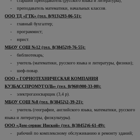
- старший преподаватель (русского языка и литературы);
- преподаватель математики, начальных классов.
ООО ТД «ГТК» (тел. 8(913)293-06-51):
- главный бухгалтер;
- программист;
- юрист.
МБОУ СОШ №12 (тел. 8(38452)9-76-55):
- библиотекарь;
- учитель (математики, русского языка и литературы, физики);
- шеф-повар.
ООО « ГОРНОТЕХНИЧЕСКАЯ КОМПАНИЯ
КУЗБАССПРОМУГОЛЬ» (тел. 8(960)900-33-00):
- электрогазосварщик (3,4 р).
МБОУ СОШ №8 (тел. 8(38452)2-39-21):
- учитель (географии, английского языка, математики, русского
языка и литературы, физкультуры).
ООО «Дом-сервис Инской» (тел. 8(38452)6-61-49):
- рабочий по комплексному обслуживанию и ремонту зданий;