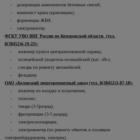
- дозировщик компонентов бетонных смесей;
- машинист крана (крановщик);
- формовщик ЖБИ;
- электромонтер.
ФГКУ УВО ВНГ России по Кемеровской области (тел.
8(38452)6-19-22):
- инженер пункта централизованной охраны;
- полицейский (водитель-полицейский (кат. «В»);
- слесарь по ремонту автомобилей;
- фельдшер.
ОАО «Беловский энергоремонтный завод (тел. 8(38452)3-87-18):
- инженер по наладке и испытанием;
- технолог;
- токарь (3-5разряд);
- фрезеровщик (3-5 разряд);
- электрогазосварщик;
- электромонтер (по ремонту обмоток и изоляции
электрооборудования, электрик).