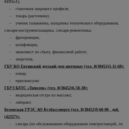
КИПиА);
- станочник широкого профиля;
- токарь (расточник);
- ученик гальваника, наладчика технического оборудования,
слесаря-инструментальщика, слесаря-ремонтника;
- фрезеровщик;
- шлифовщик;
- экономист по сбыту, финансовой работе;
- энергетик.
ГБУ КО Евтинский детский дом-интернат (тел. 8(38452)5-11-68):
- повар;
- юрисконсульт.
ГБУЗ БДТС «Тополек» (тел. 8(38452)6-58-38):
- медицинская сестра по массажу;
- лаборант.
Беловская ГРЭС АО Кузбассэнерго (тел. 8(38452)9-60-00, доб.
(42357)):
- слесарь (по обслуживанию оборудования электростанций, по