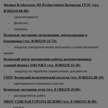
Филиал Кузбасского АО Кузбассэнерго Беловская ГРЭС (тел.
8(38452)9-60-00):
- хронометражист;
- физиолог;
- нарядчик.
Беловская дистанция сигнализации, централизации и
блокировки (тел. 8(38452)9-33-73):
- оператор электронно-вычислительных и вычислительных
машин.
Беловский центр организации работы железнодорожных
станций филиал ОАО РЖД (тел. 8(38452)9-33-10):
- оператор по обработке перевозочных документов
ГПОУ Беловский педагогический колледж (тел. 8(38452)2-80-19):
- преподаватель начальных классов;
Беловская дистанция пути (тел. 8 (38452)9-29-00):
- распределитель работ.
МБОУ СОШ №10 ГОРОДА БЕЛОВО (тел. 8 (38452)9-36-90):
- учитель.