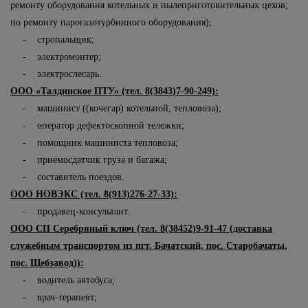
ремонту оборудования котельных и пылеприготовительных цехов;
по ремонту парогазотурбинного оборудования);
- стропальщик;
- электромонтер;
- электрослесарь.
ООО «Талдинское ПТУ» (тел. 8(3843)7-90-249):
- машинист ((кочегар) котельной, тепловоза);
- оператор дефектоскопной тележки;
- помощник машиниста тепловоза;
- приемосдатчик груза и багажа;
- составитель поездов.
ООО НОВЭКС (тел. 8(913)276-27-33):
- продавец-консультант.
ООО СП Серебряный ключ (тел. 8(38452)9-91-47 (доставка
служебным транспортом из пгт. Бачатский, пос. Старобачаты,
пос. Щебзавод)):
- водитель автобуса;
- врач-терапевт;