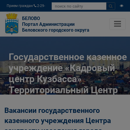
Прием граждан
2-29-
04
БЕЛОВО
Портал Администрации
Беловского городского округа
Государственное казенное
учреждение «Кадровый
центр Кузбасса»
Территориальный Центр
занятости населения
Вакансии государственного
города Белово
казенного учреждения Центра
Главная
Разное