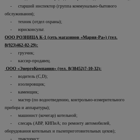
- старший инспектор (группа коммунально-бытового
обслуживания);
- техник (отдел охраны);
- юрисконсульт.
ООО РОЗНИЦА К-1 (сеть магазинов «Мария-Ра») (тел.
8(923)462-02-29):
- грузчик;
- кассир-продавец.
ООО «ЭнергоКомпания» (тел. 8(38452)7-10-32):
- водитель (
C
,D);
- изолировщик;
- каменщик;
- мастер (по водоотведению, контрольно-измерительного
прибора и аппаратуры);
- машинист (кочегар) котельной;
- слесарь (АВР, КИПиА; по ремонту автомобилей,
оборудования котельных и пылеприготовительных цехов);
- тракторист;