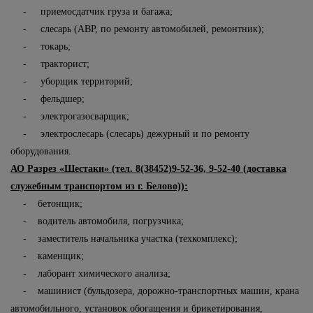
- приемосдатчик груза и багажа;
- слесарь (АВР, по ремонту автомобилей, ремонтник);
- токарь;
- тракторист;
- уборщик территорий;
- фельдшер;
- электрогазосварщик;
- электрослесарь (слесарь) дежурный и по ремонту
оборудования.
АО Разрез «Шестаки» (тел. 8(38452)9-52-36, 9-52-40 (доставка
служебным транспортом из г. Белово)):
- бетонщик;
- водитель автомобиля, погрузчика;
- заместитель начальника участка (техкомплекс);
- каменщик;
- лаборант химического анализа;
- машинист (бульдозера, дорожно-транспортных машин, крана
автомобильного, установок обогащения и брикетирования,