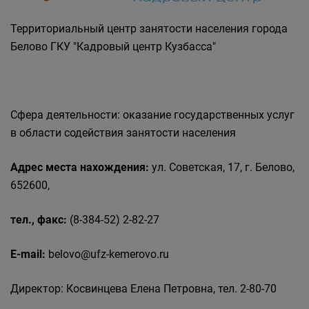
Государственные органы и службы
информируют
Территориальный центр занятости населения города
Государственное казенное учреждение
Белово ГКУ "Кадровый центр Кузбасса"
«Кадровый центр Кузбасса» Территориальный
Центр занятости населения города Белово
Сфера деятельности: оказание государственных услуг
в области содействия занятости населения
Адрес места нахождения:
ул. Советская, 17, г. Белово,
652600,
тел., факс:
(8-384-52) 2-82-27
E-mail:
belovo@ufz-kemerovo.ru
Директор: Косвинцева Елена Петровна, тел. 2-80-70