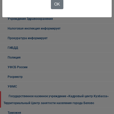
OK
Государственные органы и службы информируют
Учреждения Здравоохранения
Налоговая инспекция информирует
Прокуратура информирует
ГИБДД
Полиция
УФСБ России
Росреестр
УФМС
Государственное казенное учреждение «Кадровый центр Кузбасса»
Территориальный Центр занятости населения города Белово
Таможня