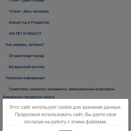
9 Мая - День Победы
19 мая - День пионерии
Новый год и Рождество
300 ЛЕТ КУЗБАССУ
Как живёшь, ветеран?
Лучшие люди города
Ветеранский вестник
Полезная информация
Памятники, обелиски, монументы, мемориальные комплексы
Беловского городского округа
Этот сайт использует cookie для хранения данных.
Объявления
Продолжая использовать сайт, Вы даете свое
Безопасность на воде
согласие на работу с этими файлами.
Осторожно мошенники!