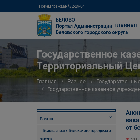
Прием граждан
2-29-04
БЕЛОВО
ГЛАВНАЯ
Портал Администрации
Беловского городского округа
Государственное каз
Территориальный Цен
Главная
Разное
Государственны
Государственное казенное учрежде
Анон
Разное
вака
от б
Безопасность Беловского городского
29.
округа