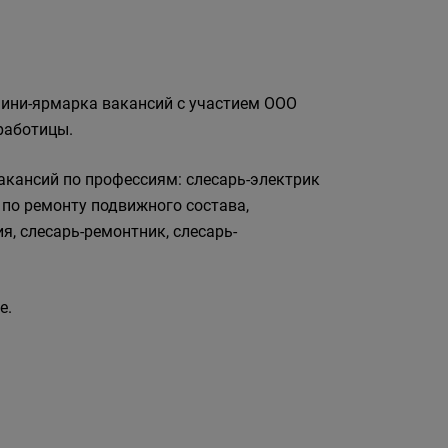
 мини-ярмарка вакансий с участием ООО
работицы.
акансий по профессиям: слесарь-электрик
 по ремонту подвижного состава,
, слесарь-ремонтник, слесарь-
е.