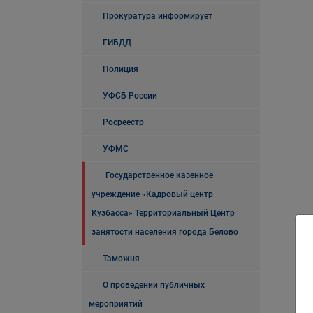
Прокуратура информирует
ГИБДД
Полиция
УФСБ России
Росреестр
УФМС
Государственное казенное
учреждение «Кадровый центр
Кузбасса» Территориальный Центр
занятости населения города Белово
Таможня
О проведении публичных
мероприятий